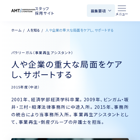
スタッフ
募集要項
採用サイト
メニュー
ホーム
人を知る
人や企業の重大な局面をケアし、サポートする
ホーム
新卒採用
パラリーガル（事業再生アシスタント）
AMTを知る
人や企業の重大な局面をケア
新卒向けインターンシップ・
し、サポートする
仕事を知る
事務所説明会
2015年度（中途）
人を知る
中途採用
2001年、経済学部経済学科卒業。2009年、ビンガム・坂
働く環境
井・三村・相澤法律事務所に中途入所。2015年、事務所
の統合により当事務所入所。事業再生アシスタントとし
FAQ
選考について
て、事業再生・倒産グループの弁護士を担当。