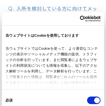
入所を検討している方に向けてメッ
セージをください。
事業再生・倒産分野の幅広い専門的な知識が身に
当ウェブサイトはCookieを使用しております
つけられることもこの仕事の魅力の1つです。専
門性の高い仕事ではありますが、最初から法律
当ウェブサイトではCookieを使って、より適切なコンテ
事務に精通している必要はありません。法律事
ンツの表示やソーシャルメディア機能の提供、トラフィ
務は入所後のOJTや勉強会を通して学ぶことが
ックの分析を行っています。また閲覧者によるウェブサ
イトの利用状況についても情報を収集し、以下のアクセ
できますし、弁護士や先輩スタッフも丁寧に教
ス解析ツールを利用し、データ解析を行っています。こ
えますのでご心配いりません。新しいことにチ
こで収集された情報は、閲覧者がこれらのツールを提供
ャレンジしたい、知識を吸収したいという方に、
する各サードパーティーに提供した他の情報や各サード
パーティーのサービスを使用した際に収集された情報と
ぜひ入所をご検討いただければと思います。
組み合わされ、各サードパーティーによって使用される
同
ことがあります。
必須
意