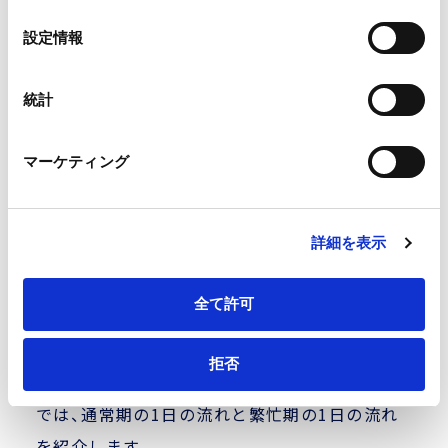
の
Google Analytics、Google Search Console
選
設定情報
Google Analytics利用規約（
外部サイト
）
択
Googleプライバシーポリシー（
外部サイト
）
Marketo
統計
Marketo Engage免責事項/Cookieポリシー（
外部サイト
）
LinkedIn
マーケティング
LinkedIn プライバシーポリシー（
外部サイト
）
HubSpot
HubSpot プライバシーポリシー（
外部サイト
）
詳細を表示
1日のスケジュール
全て許可
拒否
法律事務所の仕事には繁忙期があります。ここ
では、通常期の1日の流れと繁忙期の1日の流れ
を紹介します。